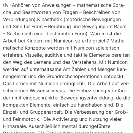
tiv (Anhö­ren von Anwei­sun­gen – mathe­ma­ti­sche Spra­
che und Beant­wor­ten von Fra­gen – Beschrei­ben von
Verbindungen) Kin­äs­the­tik (moto­ri­sche Bewe­gun­gen
und Sinn für Form – Berüh­rung und Bewe­gung im Raum
– Suche nach einer bestimm­ten Form). Warum ist die
Arbeit bei Kindern mit Numicon so erfolgreich? Mathe­
ma­ti­sche Kon­zep­te wer­den mit Numi­con spie­le­risch
erfah­ren. Visu­el­le, audi­tive und tak­ti­le Ele­men­te berei­ten
den Weg des Ler­nens und des Ver­ste­hens. Mit Numi­con
wer­den auf unter­halt­sa­me Art Zah­len und Men­gen ken­
nen­ge­lernt und die Grund­re­chen­ope­ra­tio­nen ent­deckt.
Das Ler­nen mit Numi­con ermöglicht: Die Arbeit auf ver­
schie­de­nen Wissensniveaus. Die Ein­be­zie­hung von Kin­
dern mit ein­ge­schränk­ter Bewe­gungs­ent­wick­lung, da die
kom­pak­ten Ele­men­te, ein­fach zu hand­ha­ben sind. Die
Einzel- und Gruppenarbeit. Die Ver­bes­se­rung der Grob-
und Feinmotorik. Die Akti­vie­rung und Nut­zung vie­ler
Hirnareale. Aus­schließ­lich men­tal durch­ge­führ­te