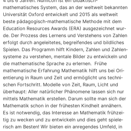
4 bis 6 Jah­ren. Numi­con ist ein didaktisch-
mathematisches Sys­tem, das an der welt­weit bekann­ten
Uni­ver­si­tät Oxford ent­wi­ckelt und 2015 als welt­weit
bes­te pädagogisch-mathematische Metho­de mit dem
Edu­ca­ti­on Resour­ces Awards (ERA) aus­ge­zeich­net wur­
de. Der Pro­zess des Ler­nens und Ver­ste­hens von Zah­len
erfolgt durch ange­lei­te­tes, begrei­fen­des und bild­li­ches
Spie­len. Das Pro­gramm hilft Kin­dern, Zah­len und Zah­len­
sys­te­me zu ver­ste­hen, men­ta­le Bil­der zu ent­wi­ckeln und
die mathe­ma­ti­sche Spra­che zu erlernen. Frühe
mathematische Erfahrung Mathe­ma­tik hilft uns bei Ori­
en­tie­rung in Raum und Zeit und ermög­licht uns tech­ni­
schen Fort­schritt. Model­le von Zeit, Raum, Licht und
über­haupt: Aller natür­li­cher Phä­no­me­ne las­sen sich nur
mit­tels Mathe­ma­tik erstel­len. Dar­um soll­te man sich der
Mathe­ma­tik schon in der frü­hes­ten Kind­heit annä­hern.
Es ist not­wen­dig, das Inter­es­se an Mathe­ma­tik früh­zei­
tig zu wecken und zu ent­wi­ckeln und dies geht spie­le­
risch am Bes­ten! Wir bie­ten ein anre­gen­des Umfeld, in