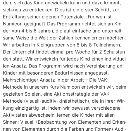
dem sich das Kind ent­wi­ckeln kann und dazu kommt,
sich neu zu ent­de­cken. Dies ist ein ers­ter Schritt, zur
Ent­fal­tung sei­ner eige­nen Potenziale. Für wen ist
Numicon geeignet? Das Pro­gramm rich­tet sich an Kin­
der von 4 bis 6 Jah­ren, die auf ein­fa­che und unter­halt­
sa­me Wei­se die Welt der Zah­len ken­nen­ler­nen möchten.
Wir arbei­ten in Klein­grup­pen von 6 bis 8 Teilneh­mern.
Der Unter­richt fin­det ein­mal pro Woche für 2 Schul­stun­
den statt. Wir ent­wi­ckeln für jedes Kind einen indi­vi­du­el­
len Ansatz. Das Pro­gramm wird nach Ver­ein­ba­rung an
Kin­der mit beson­de­ren Bedürf­nis­sen angepasst.
Mehrschichtiger Ansatz in der Arbeit – Die VAK-
Methode In unse­rem Kurs Numi­con ent­wi­ckeln wir, beim
geziel­ten Spie­len, eine Akti­ons­stra­te­gie der VAK-
Methode (visuell-auditiv-kinästhetisch), die in ihrer Wir­
kung ein­zig­ar­tig ist. Indem wir bewusst ver­schie­de­ne
Akti­vi­tä­ten abwech­seln, ler­nen die Kin­der mit allen
Sinnen: Visu­ell (Beob­ach­tung von Ele­men­ten und Erken­
nen von Ele­men­ten durch die Far­ben und Formen) Audi­