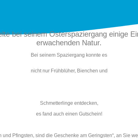
te bei seinem Osterspaziergang einige Ei
erwachenden Natur.
Bei seinem Spaziergang konnte es
nicht nur Frühblüher, Bienchen und
Schmetterlinge entdecken,
es fand auch einen Gutschein!
n und Pfingsten, sind die Geschenke am Geringsten“, an Sie weit