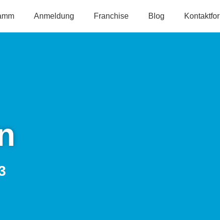
ramm
Anmeldung
Fran­chise
Blog
Kontaktfo
n
3