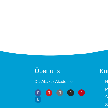
Über uns
Ku
Die Abakus Akademie
N
M
S
S